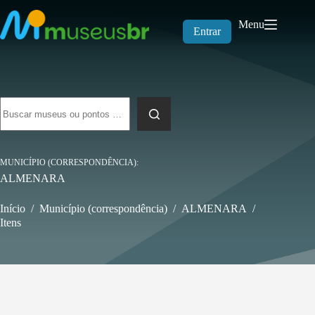
Pular
para
Menu
o
Entrar
conteúdo
Sem
resultados
MUNICÍPIO (CORRESPONDÊNCIA)
ALMENARA
Início
/
Município (correspondência)
/
ALMENARA
/
Itens