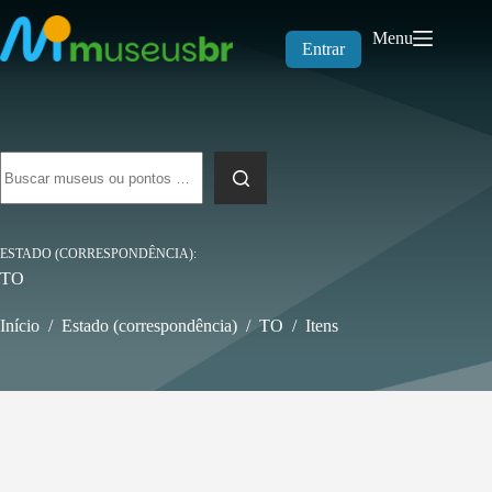
Pular
para
Menu
o
Entrar
conteúdo
Sem
resultados
ESTADO (CORRESPONDÊNCIA)
TO
Início
/
Estado (correspondência)
/
TO
/
Itens