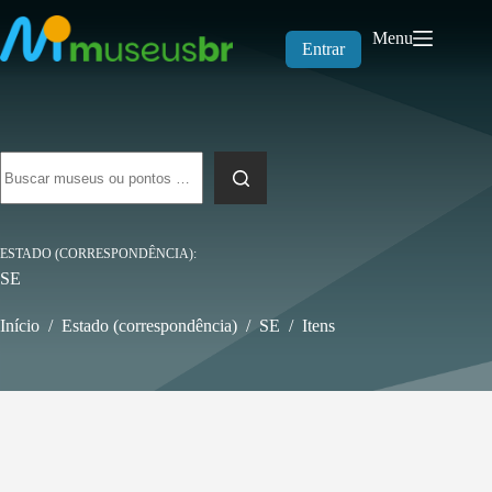
Pular
para
Menu
o
Entrar
conteúdo
Sem
resultados
ESTADO (CORRESPONDÊNCIA)
SE
Início
/
Estado (correspondência)
/
SE
/
Itens