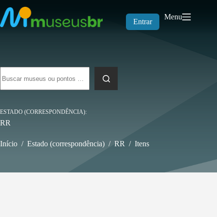
Pular
para
Menu
o
Entrar
conteúdo
Sem
resultados
ESTADO (CORRESPONDÊNCIA)
RR
Início
/
Estado (correspondência)
/
RR
/
Itens