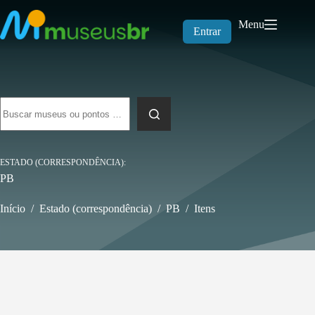
Pular
para
Menu
o
Entrar
conteúdo
Sem
resultados
ESTADO (CORRESPONDÊNCIA)
PB
Início
/
Estado (correspondência)
/
PB
/
Itens