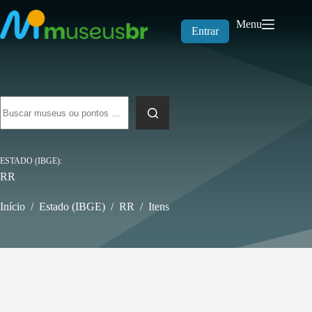
Pular
para
Menu
o
Entrar
conteúdo
Sem
resultados
ESTADO (IBGE)
RR
Início
/
Estado (IBGE)
/
RR
/
Itens