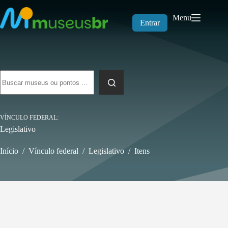
Pular
para
Menu
o
Entrar
conteúdo
Sem
resultados
VÍNCULO FEDERAL
Legislativo
Início
/
Vínculo federal
/
Legislativo
/
Itens