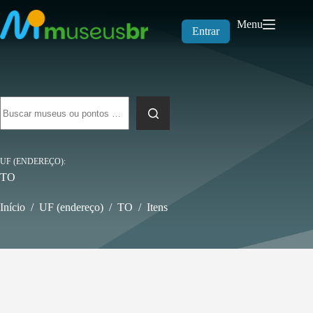
Pular
para
Menu
o
Entrar
conteúdo
Sem
resultados
UF (ENDEREÇO)
TO
Início
/
UF (endereço)
/
TO
/
Itens