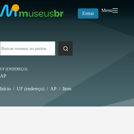
Pular
para
Menu
o
Entrar
conteúdo
Sem
resultados
UF (ENDEREÇO)
AP
Início
/
UF (endereço)
/
AP
/
Itens