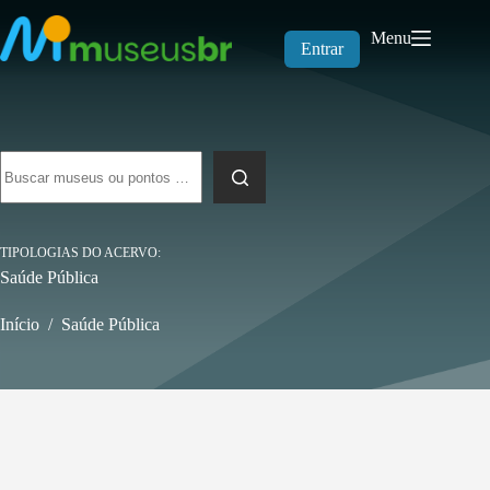
Pular
para
Menu
o
Entrar
conteúdo
Sem
resultados
TIPOLOGIAS DO ACERVO
Saúde Pública
Início
/
Saúde Pública