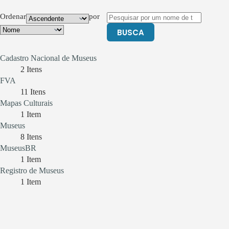
Ordenar
por
BUSCA
Cadastro Nacional de Museus
2
Itens
FVA
11
Itens
Mapas Culturais
1
Item
Museus
8
Itens
MuseusBR
1
Item
Registro de Museus
1
Item