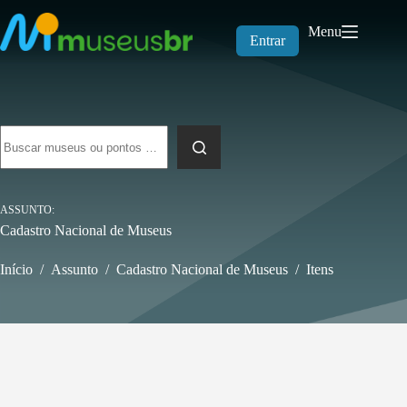
Pular
para
Menu
o
Entrar
conteúdo
Sem
resultados
ASSUNTO
Cadastro Nacional de Museus
Início
/
Assunto
/
Cadastro Nacional de Museus
/
Itens