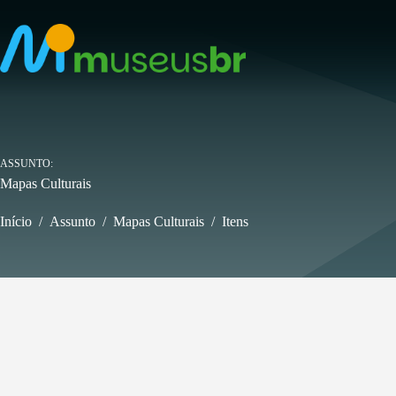
Pular
para
o
conteúdo
ASSUNTO
Mapas Culturais
Início
/
Assunto
/
Mapas Culturais
/
Itens