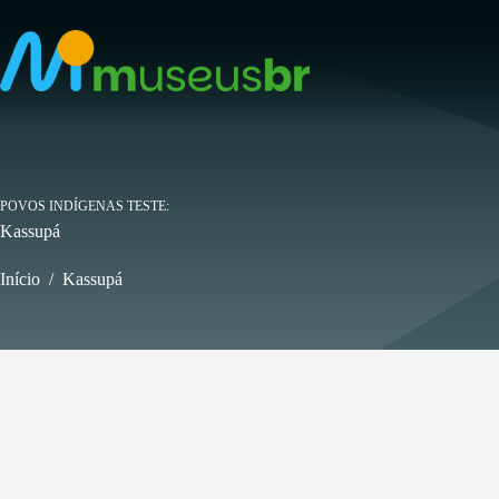
Pular
para
o
conteúdo
POVOS INDÍGENAS TESTE
Kassupá
Início
/
Kassupá