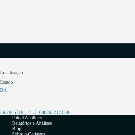
Localização
Estado
BA
98567845718
,
-41.710802932172506
Painel Analítico
Relatórios e Análises
Blog
Sobre o Cadastro