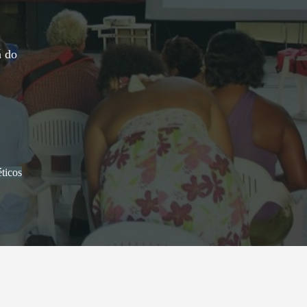
á do
ticos