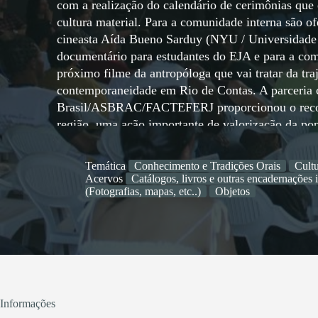
com a realização do calendário de cerimônias que 
cultura material. Para a comunidade interna são o
cineasta Aída Bueno Sarduy (NYU / Universidade C
documentário para estudantes do EJA e para a comu
próximo filme da antropóloga que vai tratar da tra
contemporaneidade em Rio de Contas. A parceria
Brasil/ASBRAC/FACTEFERJ proporcionou o reconh
região, uma ação importante de valorização da po
SECULT, a comunidade está elaborando as ações pa
proponham a ampliação do acervo da biblioteca, a i
Temática
Conhecimento e Tradições Orais
Cultu
formação de uma trupe de contação de histórias itin
Acervos
Catálogos, livros e outras encadernações 
(Fotografias, mapas, etc..)
Objetos
Informações