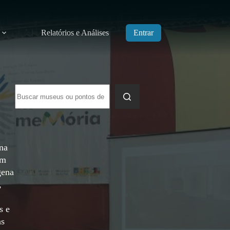
Relatórios e Análises
Entrar
Sem
resultados
na
em
gena
,
s e
as