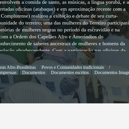
envolvem a comida de santo, as músicas, a língua yorubá, e a
fertadas oficinas (atabaque) e em aproximação recente com a
omplutense) realizou a exibição e debate de seu curta-
nidade do terreiro; uma das mulheres do Terreiro participar
jetórias de mulheres negras no período da escravidão e na
 com a Ordem dos Capelães Afro e Ameríndios do
ecimento de saberes ancestrais de mulheres e homens da
pulação afrodescendente. Com a participação nas oficinas da
ra participação nos editais Paulo Gustavo e Aldir Blanc que
nstalação de infraestrutura para atendimento presencial, a
ras Afro-Brasileiras
Povos e Comunidades tradicionais
erante, a retomada de lives culturais e mostras culturais.
impressas
Documentos
Documentos escritos
Documentos Imagé