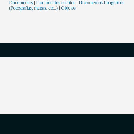
Documentos
|
Documentos escritos
|
Documentos Imagéticos
(Fotografias, mapas, etc..)
|
Objetos