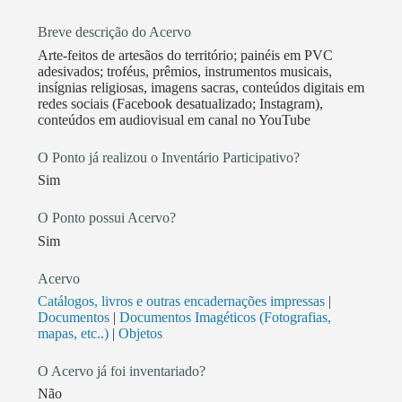
processos museais comunitários e territoriais se
Breve descrição do Acervo
constituem tecnologias sociais inovadoras e potentes
Arte-feitos de artesãos do território; painéis em PVC
a serviço das bases para promover e fortalecer as sua
adesivados; troféus, prêmios, instrumentos musicais,
lutas sociais por autoafirmação e por direitos sociais.
insígnias religiosas, imagens sacras, conteúdos digitais em
Também foram agentes sociais protagonistas pró-
redes sociais (Facebook desatualizado; Instagram),
conteúdos em audiovisual em canal no YouTube
ativos e receberam apoio do PPM outros 11 Pontos de
Memória de comunidades periféricas pelo Brasil:
O Ponto já realizou o Inventário Participativo?
Terra Firme (Belém, PA); Coque (Recife, PE);
Sim
Jacintinho (Maceió, AL), Beiru (Salvador, BA);
Taquaril (BH, MG); MUF (Rio, RJ); Brasilândia (São
O Ponto possui Acervo?
Paulo, SP); Sítio Cercado (Curitiba, PR); Lomba do
Sim
Pinheiro (Porto Alegre, RS), Estrutural (Brasília, DF).
O Ponto de Memória GBJ foi eleito, em 2014,
Acervo
representante dos Pontos de Memória Pioneiros no
Catálogos, livros e outras encadernações impressas
|
Documentos
|
Documentos Imagéticos (Fotografias,
Comitê Consultivo do Programa Pontos de Memória,
mapas, etc..)
|
Objetos
conforme portaria nº 385, de 9 de novembro de 2017,
decisão tomada na Teia de Belém, PA. Contribuiu
O Acervo já foi inventariado?
para a legitimação da política de Estado da política
Não