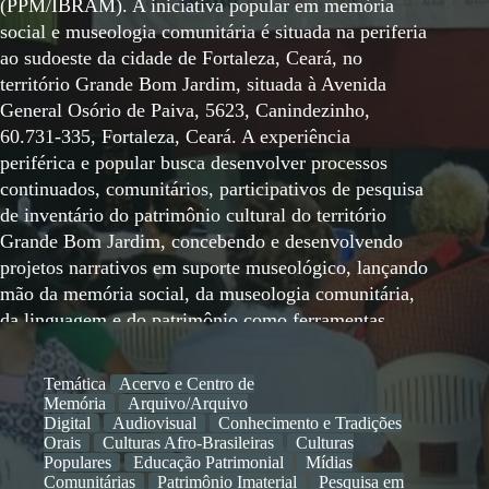
(PPM/IBRAM). A iniciativa popular em memória
social e museologia comunitária é situada na periferia
ao sudoeste da cidade de Fortaleza, Ceará, no
território Grande Bom Jardim, situada à Avenida
General Osório de Paiva, 5623, Canindezinho,
60.731-335, Fortaleza, Ceará. A experiência
periférica e popular busca desenvolver processos
continuados, comunitários, participativos de pesquisa
de inventário do patrimônio cultural do território
Grande Bom Jardim, concebendo e desenvolvendo
projetos narrativos em suporte museológico, lançando
mão da memória social, da museologia comunitária,
da linguagem e do patrimônio como ferramentas
políticas de empoderamento e de transformação
social, situando o território, seu povo e suas
Temática
Acervo e Centro de
narrativas no centro dos espaços de tomada de
Memória
Arquivo/Arquivo
decisão tendo como lema “Somos a memória que
Digital
Audiovisual
Conhecimento e Tradições
Orais
Culturas Afro-Brasileiras
Culturas
temos e a responsabilidade que assumimos. Sem
Populares
Educação Patrimonial
Mídias
memória não existimos. Sem responsabilidade talvez
Comunitárias
Patrimônio Imaterial
Pesquisa em