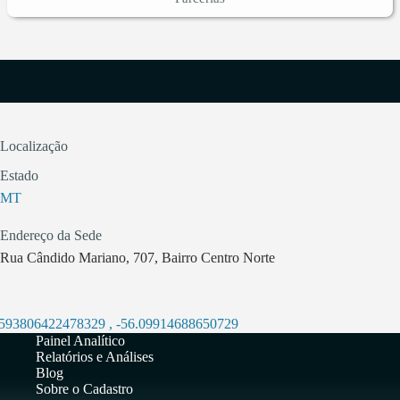
Localização
Estado
MT
Endereço da Sede
Rua Cândido Mariano, 707, Bairro Centro Norte
.593806422478329
,
-56.09914688650729
Painel Analítico
Relatórios e Análises
Blog
Sobre o Cadastro