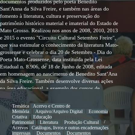
documentos produzidos pelo poeta Benedito
Sant'Anna da Silva Freire, e também nas áreas do
fomento à literatura, cultura e preservação do
patrimônio histórico material e imaterial do Estado de
Mato Grosso. Realizou nos anos de 2008, 2010, 2013
e 2015 o evento "Circuito Cultural Setembro Freire",
que visa estimular o conhecimento da literatura Mato-
grossense e celebrar o dia 20 de Setembro - Dia do
Poeta Mato-Grossense, data instituída pela Lei
Estadual n. 8.906, de 18 de Junho de 2008, editada
em homenagem ao nascimento de Benedito Sant’Ana
da Silva Freire. Também desenvolve diversas ações
na área educacional, a exemplo dos cursos de
mediação cultural com crianças, núcleo de
experimentação em escrita intensivista, lives
Temática
Acervo e Centro de
"Conversas ao Pé do Cajueiro", oficinas de criação
Memória
Arquivo/Arquivo Digital
Economia
artística, entre diversas outras ações voltadas ao
Criativa
Educação
Patrimonial
Literatura
Produção Cultural
estímulo lítero-cultural.
Acervos
Catálogos, livros e outras encadernações
impressas
Documentos
Documentos