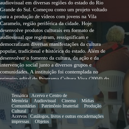
audiovisual em diversas regiões do estado do Rio
Grande do Sul. Começou como um projeto voltado
para a produção de vídeos com jovens na Vila
Caramelo, região periférica da cidade. Hoje
desenvolve produtos culturais em formato de
audiovisual que registram, ressignificam e
democratizam diversas manifestações da cultura
popular, tradicional e histórica do estado. Além de
desenvolver o fomento da cultura, da ação e da
intervenção social junto a diversos grupos e
comunidades. A instituição foi contemplada no
primeiro edital do Programa Cultura Viva (2004) do
Ministério da Cultura com o projeto Espelho da
Comunidade e desde lá atua como Ponto de Cultura.
Temática
Acervo e Centro de
Entre as ações da primeira fase do Ponto de Cultura
Memória
Audiovisual
Cinema
Mídias
(2004-2008), destacaram-se: realização da oficina de
Comunitárias
Patrimônio Imaterial
Produção
Cultural
formação Agente Cultura Viva e Produção
Acervos
Catálogos, livros e outras encadernações
Audiovisual e os Núcleos de Vídeo Comunitário nos
impressas
Objetos
bairros Fernando Ferrari, Nonoai, Nova Santa Marta