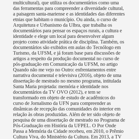
produção de vídeos experimentais e a atuação como
multicultural), que utiliza os documentários como uma
das ferramentas para compreender a diversidade cultural,
mídia independente cobrindo eventos de potencial
a paisagem santa-mariense e as identidades das diferentes
social, político e cultural. As produções da TV OVO
etnias que habitam o município. Ou ainda, o curso de
podem ser encontradas no canal do Youtube
Arquitetura e Urbanismo da Ulbra, que trabalha os
documentários para pensar os espaços rurais, a cultura e
(https://www.youtube.com/user/pcespelho/), no site
identidade e elege um local para desenvolver algum
(https://tvovo.org/) e nas mídias sociais (Facebook:
projeto como atividade prática de disciplina. Também, os
https://www.facebook.com/tvovosm/ / Instagram:
documentários são exibidos em aulas do Tecnólogo em
Turismo, da UFSM, e já foram base para discussões de
http://instagram.com/tvovosm). Em 2013, a TV OVO
artigos a respeito da produção documental no curso de
também foi parte do projeto DIZ AÍ FRONTEIRAS,
pós-graduação em Comunicação da UFSM, no artigo
promovido pela área de Mobilização e Articulação
Quando não me vejo no Outro: enfrentamentos entre
narrativa documental e televisiva (2016), objeto de uma
Comunitária do Canal Futura, com o objetivo de
dissertação de mestrado no mesmo programa, intitulada
articular e capacitar jovens para o audiovisual,
Santa Maria projetada: memória e identidade nos
fomentar o protagonismo e a atuação cidadã das
documentários da TV OVO (2012), e tem se
transformado em objeto de estudo de acadêmicos do
cidades de Uruguaiana e Santana do Livramento no
curso de Jornalismo da UFN para compreender as
Brasil, Paso de Los Libres na Argentina e Rivera no
dinâmicas de recepção das comunidades do interior em
Uruguai. (Confira mais em http://tvovo.org/tag/diz-ai-
relação às obras produzidas. Além de ter sido objeto de
pesquisa de uma dissertação de mestrado no Programa de
fronteiras/). Em 2017, a TV OVO participou da
Pós-Graduação em História da UFPEL. O Por Onde
realização da Mostra Cultural Olhares (FAC-RS
Passa a Memória da Cidade recebeu, em 2010, o Prêmio
Regional 2016), projeto realizado nas cidades de
Cultura Viva, do Ministério da Cultura. Em 2013, a TV