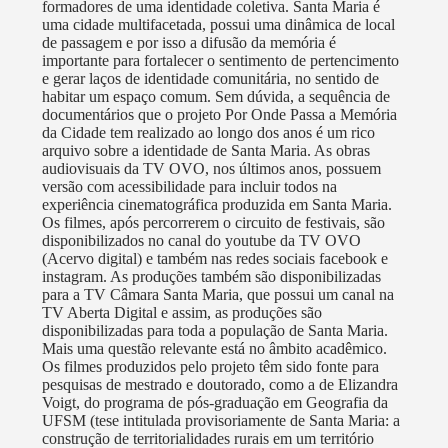
produziu o programa Povo Gaúcho, da TVE-RS;
formadores de uma identidade coletiva. Santa Maria é
desenvolveu o projeto TV OVO no Ônibus, que
uma cidade multifacetada, possui uma dinâmica de local
de passagem e por isso a difusão da memória é
criava conteúdos para televisões instaladas em quatro
importante para fortalecer o sentimento de pertencimento
ônibus do transporte público de Santa Maria e
e gerar laços de identidade comunitária, no sentido de
recebeu o Prêmio Mídia Livre; participa de coberturas
habitar um espaço comum. Sem dúvida, a sequência de
documentários que o projeto Por Onde Passa a Memória
colaborativas; desenvolve projetos educacionais. Os
da Cidade tem realizado ao longo dos anos é um rico
projetos da TV OVO já foram apoiados por diversos
arquivo sobre a identidade de Santa Maria. As obras
programas, editais, prêmios e parceiros. Alguns deles
audiovisuais da TV OVO, nos últimos anos, possuem
versão com acessibilidade para incluir todos na
foram: Prêmio Mídia Livre, Prêmio Cultura Viva,
experiência cinematográfica produzida em Santa Maria.
Prêmio Ponto de Memória, editais do FAC/RS e da
Os filmes, após percorrerem o circuito de festivais, são
LIC/SM, convênio com o MinC de Ponto e Pontão de
disponibilizados no canal do youtube da TV OVO
(Acervo digital) e também nas redes sociais facebook e
Cultura, entre outros. São 27 anos de trajetória e de
instagram. As produções também são disponibilizadas
diversas atividades desenvolvidas, como intervenções
para a TV Câmara Santa Maria, que possui um canal na
artísticas, exposições e poesias, criação de cineclube,
TV Aberta Digital e assim, as produções são
disponibilizadas para toda a população de Santa Maria.
debates e exibições itinerantes. Produziu duas obras
Mais uma questão relevante está no âmbito acadêmico.
literárias, inúmeras oficinas, diversos documentários,
Os filmes produzidos pelo projeto têm sido fonte para
colóquios, workshops, programas informativos e
pesquisas de mestrado e doutorado, como a de Elizandra
Voigt, do programa de pós-graduação em Geografia da
comunitários como o programa de TV Povo Gaúcho,
UFSM (tese intitulada provisoriamente de Santa Maria: a
co-produzido com a TVE-RS. Tem-se, também, a
construção de territorialidades rurais em um território