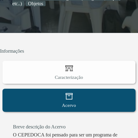
um projeto em andamento, financiando pelo
etc..)
Objetos
Ministério da Cultura, que tem como objetivo criar
um acervo virtual sobre o Complexo do Alemão. 4.
Turismo comunitário 4.1) Cartografando o CPX -
Uma caminhada pelo Morro do Alemão, uma das 13
favelas do Complexo do Alemão, abordando suas
primeiras ocupações, políticas públicas que foram
Informações
implementadas no território, curiosidades históricas e
etc. 5. Rodas de conversas 5.1 Vamos Desenrolar -
Roda de conversas entre moradores locais e com
pesquisadores sobre determinada temática que
Caracterização
acharmos necessária ser discutida (doença
sexualmente transmissível, saneamento básico, saúde
etc.)
Acervo
Breve descrição do Acervo
O CEPEDOCA foi pensado para ser um programa de