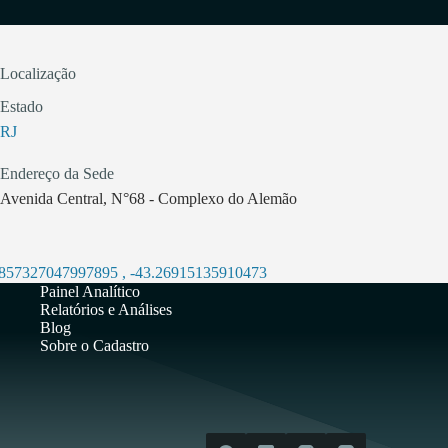
Localização
Estado
RJ
Endereço da Sede
Avenida Central, N°68 - Complexo do Alemão
.857327047997895
,
-43.26915135910473
Painel Analítico
Relatórios e Análises
Blog
Sobre o Cadastro