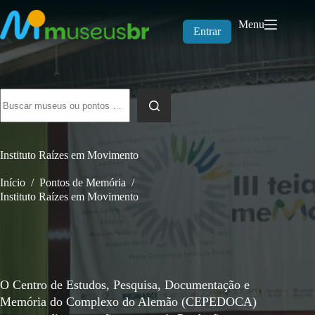
Pular
para
Menu
o
Entrar
conteúdo
Sem
resultados
Instituto Raízes em Movimento
Início
/
Pontos de Memória
/
Instituto Raízes em Movimento
O Centro de Estudos, Pesquisa, Documentação e
Memória do Complexo do Alemão (CEPEDOCA)