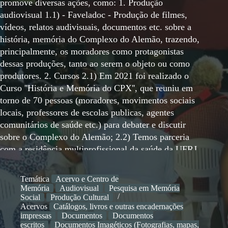
promove diversas ações, como: 1. Produção
audiovisual 1.1) - Faveladoc - Produção de filmes,
vídeos, relatos audivisuais, documentos etc. sobre a
história, memória do Complexo do Alemão, trazendo,
principalmente, os moradores como protagonistas
dessas produções, tanto ao serem o objeto ou como
produtores. 2. Cursos 2.1) Em 2021 foi realizado o
Curso ''História e Memória do CPX'', que reuniu em
torno de 70 pessoas (moradores, movimentos sociais
locais, professores de escolas publicas, agentes
comunitários de saúde etc.) para debater e discutir
sobre o Complexo do Alemão; 2.2) Temos parceria
com a residência multiprofissional da saúde da UFRJ,
e realizamos com frequência aulas e encontros entre
os residentes médicos. O objetivo é apresentar aos
Temática
Acervo e Centro de
futuros médicos, que irão atuar nos equipamentos
Memória
Audiovisual
Pesquisa em Memória
públicos locais atendendo a população do Alemão, a
Social
Produção Cultural
Acervos
Catálogos, livros e outras encadernações
história e a sociabilidade do Complexo do Alemão. 3.
impressas
Documentos
Documentos
Acervo 3.1) Acervo Memórias Faveladas - O AMF é
escritos
Documentos Imagéticos (Fotografias, mapas,