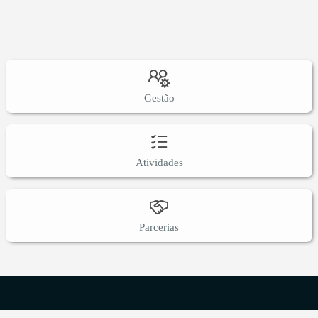
2020, o Encontro de Percursionistas com o Jongo
Congola, 2021, com patrocínio do Secretaria de
Estado de Cultura e Economia Criativa do Rio de
Janeiro e da Secretaria das Culturas de Niterói.
Destaca-se também em sua história o trabalho
realizado com as artes do Jongo e da Capoeira em
Gestão
escolas públicas de Niterói, particularmente as
localizadas em favelas da cidade.
Atividades
Parcerias