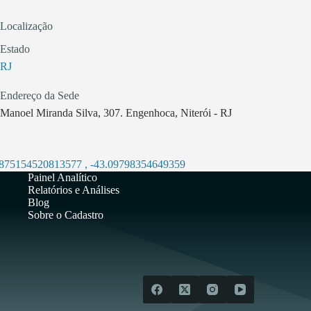
Localização
Estado
RJ
Endereço da Sede
Manoel Miranda Silva, 307. Engenhoca, Niterói - RJ
.875154520813577
,
-43.09798354649359
Painel Analítico
Relatórios e Análises
Blog
Sobre o Cadastro