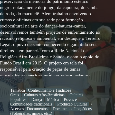
preservação da memória do patrimônio estético
negro, notadamente do jongo, da capoeira, do samba
de roda, do maculelê. Além trabalho envolvendo
cursos e oficinas em sua sede para formação
sociocultural na arte do dançar-batucar-cantar,
desenvolvemos também projetos de enfrentamento ao
racismo religioso e ambiental, em destaque o Terreiro
Legal: o povo de santo conhecendo e garantido seus
direitos – em parceria com a Rede Nacional de
Religiões Afro-Brasileiras e Saúde, e com o apoio do
Fundo Brasil em 2015. O projeto em tela foi
responsável pela criação de peças de temas
vinculados às questões jurídicas relacionadas ao
direitos de religião, da superação de preconceitos em
relação práticas religiosas de matriz africana e de
Temática
Conhecimento e Tradições
outras matrizes (cigana, muçulmana, budista). Foi
Orais
Culturas Afro-Brasileiras
Culturas
também criado e mantido o facebook Terreiro Legal
Populares
Dança
Música
Povos e
Comunidades tradicionais
Produção Cultural
para ativar processos de interação e diálogo com
Acervos
Documentos
Documentos Imagéticos
público, servir de canal para distribuição de
(Fotografias, mapas, etc..)