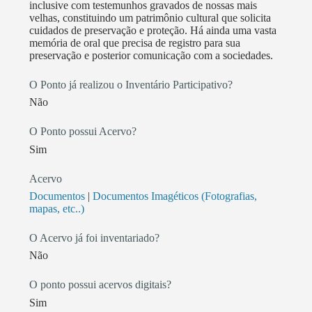
inclusive com testemunhos gravados de nossas mais
Cultura Viva da Secretaria das Culturas de Niterói,
velhas, constituindo um patrimônio cultural que solicita
desenvolvendo ações de formação, experiências de
cuidados de preservação e proteção. Há ainda uma vasta
memória de oral que precisa de registro para sua
criação de coreografias e diversas apresentações
preservação e posterior comunicação com a sociedades.
públicas das artes acima destacadas, tendo como
público beneficiado jovens, adolescentes e crianças
O Ponto já realizou o Inventário Participativo?
residentes em favelas do bairro da Engenhoca e da
Não
Cidade de Niterói. Recentemente realizamos os
projetos O que é que o tambor come? Come Mão! e
O Ponto possui Acervo?
Na Gira do Jongo, respectivamente com recursos da
Sim
Lei Aldir Blanc e do edital Retomada Cultural da
Acervo
Secretaria de Estado de Cultura e Economia Criativa
Documentos
|
Documentos Imagéticos (Fotografias,
do Rio de Janeiro. O CEABIR participou de diversas
mapas, etc..)
apresentações públicas como as recentemente
realizadas na Semana das Pretas, no Teatro Municipal
O Acervo já foi inventariado?
de Niterói (2022); na Conferência Estadual de Saúde,
Não
no Teatro Odilo Costa da UERJ (2022); No
Seminário Abolição a Contrapelo UFF (2022),
O ponto possui acervos digitais?
auditório do Instituto de Geociências. Promoveu em
Sim