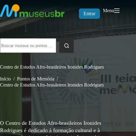
Pular
para
Menu
o
Entrar
conteúdo
Sem
resultados
Centro de Estudos Afro-brasileiros Ironides Rodrigues
Início
/
Pontos de Memória
/
Centro de Estudos Afro-brasileiros Ironides Rodrigues
O Centro de Estudos Afro-brasileiros Ironides
Rodrigues é dedicado à formação cultural e à