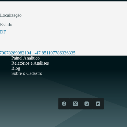
Localização
Estado
DF
.79078289082194
,
-47.851107786336335
Painel Analítico
Relatórios e Análises
Blog
Sobre o Cadastro