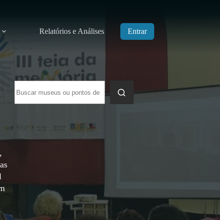
Relatórios e Análises
Entrar
Sem
resultados
,
ças
l
em