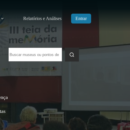
Relatórios e Análises
Entrar
Sem
resultados
,
ença
,
tas