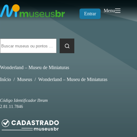
Pular
para
Menu
o
Entrar
conteúdo
Sem
resultados
Wonderland – Museu de Miniaturas
Início
/
Museus
/
Wonderland – Museu de Miniaturas
Código Identificador Ibram
2.81.11.7846