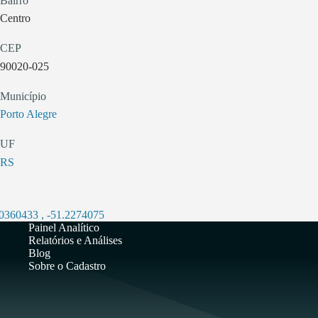
Bairro
Centro
CEP
90020-025
Município
Porto Alegre
UF
RS
.0360433
,
-51.2274075
Painel Analítico
Relatórios e Análises
Blog
Sobre o Cadastro