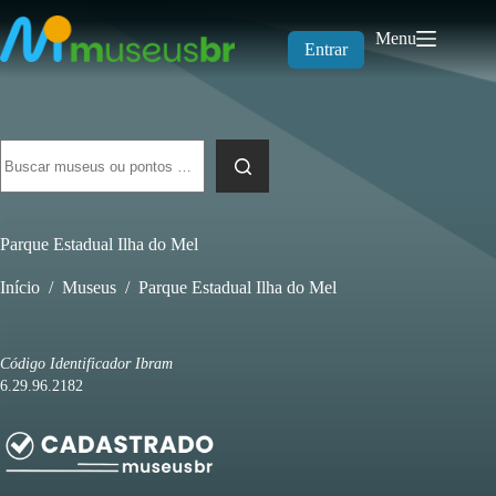
Pular
para
Menu
o
Entrar
conteúdo
Sem
resultados
Parque Estadual Ilha do Mel
Início
/
Museus
/
Parque Estadual Ilha do Mel
Código Identificador Ibram
6.29.96.2182