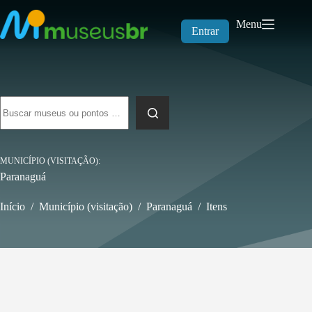
Pular
para
Menu
o
Entrar
conteúdo
Sem
resultados
MUNICÍPIO (VISITAÇÃO)
Paranaguá
Início
/
Município (visitação)
/
Paranaguá
/
Itens