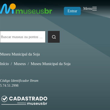
Pular
para
Menu
o
Entrar
conteúdo
Sem
resultados
Museu Municipal da Soja
Início
/
Museus
/
Museu Municipal da Soja
Código Identificador Ibram
5.74.51.2998