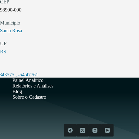
CEP
98900-000
Município
Santa Rosa
UF
RS
.843575
,
-54.47761
Painel Analítico
Relatórios e Análises
Blog
Sobre o Cadastro