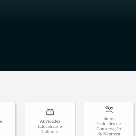
O
Sobre
 e
Atividades
Unidades de
Educativas e
Conservação
Culturais
da Natureza