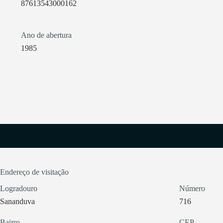
87613543000162
Ano de abertura
1985
Endereço de visitação
Logradouro
Número
Sananduva
716
Bairro
CEP