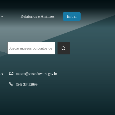
Relatórios e Análises
Entrar
Sem
resultados
io
museu@sananduva.rs.gov.br
(54) 33432099