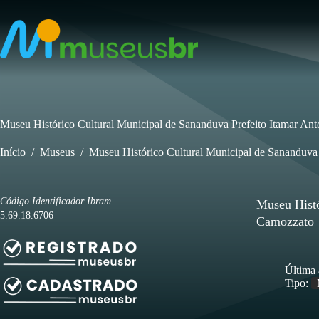
Pular
para
o
conteúdo
Museu Histórico Cultural Municipal de Sananduva Prefeito Itamar An
Início
/
Museus
/
Museu Histórico Cultural Municipal de Sananduva
Código Identificador Ibram
Museu Histó
5.69.18.6706
Camozzato
Última 
Tipo: