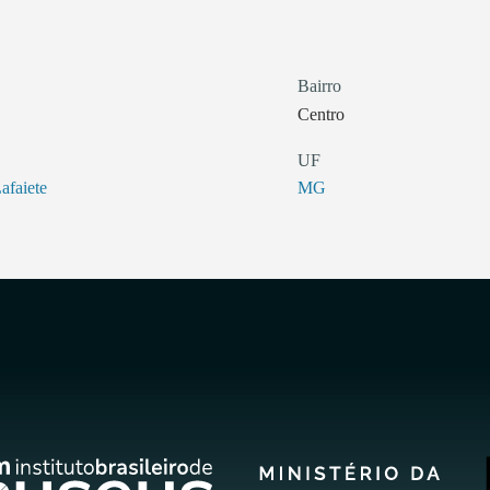
Bairro
Centro
UF
afaiete
MG