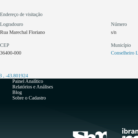
Endereço de visitação
Logradouro
Número
Rua Marechal Floriano
s/n
CEP
Município
36400-000
Conselheiro L
3
,
-43.801924
Painel Analítico
Relatórios e Análises
Blog
Sobre o Cadastro