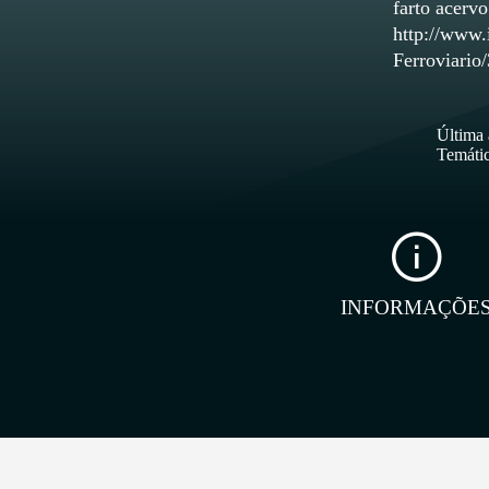
farto acerv
http://www.i
Ferroviario
Última 
Temátic
INFORMAÇÕE