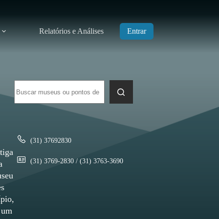
Relatórios e Análises
Entrar
Sem
resultados
(31) 37692830
tiga
(31) 3769-2830 / (31) 3763-3690
a
useu
es
pio,
e um