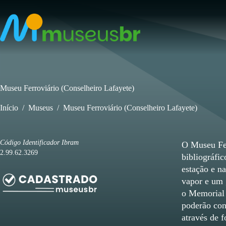
Pular
para
o
conteúdo
Museu Ferroviário (Conselheiro Lafayete)
Início
/
Museus
/
Museu Ferroviário (Conselheiro Lafayete)
Código Identificador Ibram
O Museu Fer
2.99.62.3269
bibliográfic
estação e n
vapor e um 
o Memorial 
poderão con
através de f