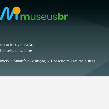
Pular
para
o
conteúdo
MUNICÍPIO (VISITAÇÃO)
Conselheiro Lafaiete
Início
/
Município (visitação)
/
Conselheiro Lafaiete
/
Itens