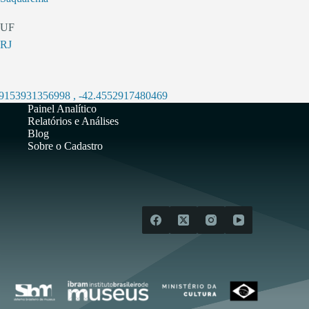
UF
RJ
.9153931356998
,
-42.4552917480469
Painel Analítico
Relatórios e Análises
Blog
Sobre o Cadastro