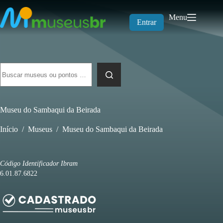
Pular
para
Menu
o
Entrar
conteúdo
Sem
resultados
Museu do Sambaqui da Beirada
Início
/
Museus
/
Museu do Sambaqui da Beirada
Código Identificador Ibram
6.01.87.6822