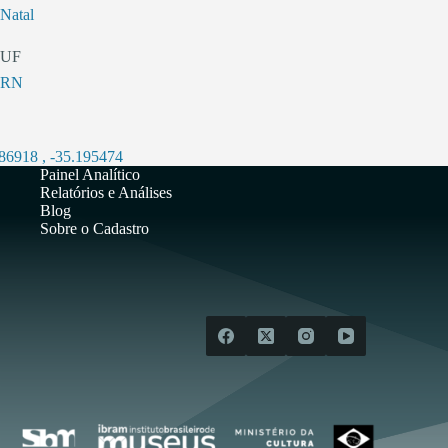
Natal
UF
RN
786918
,
-35.195474
Painel Analítico
Relatórios e Análises
Blog
Sobre o Cadastro