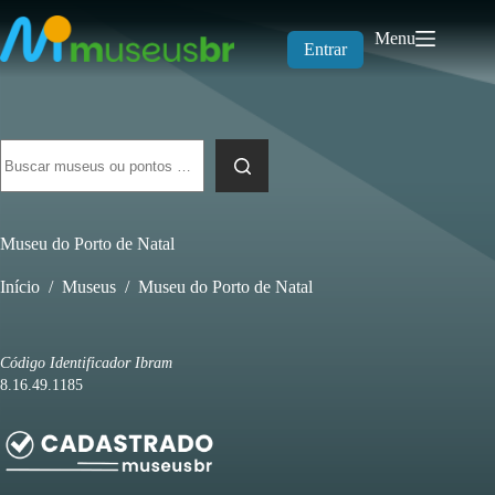
Pular
para
Menu
o
Entrar
conteúdo
Sem
resultados
Museu do Porto de Natal
Início
/
Museus
/
Museu do Porto de Natal
Código Identificador Ibram
8.16.49.1185