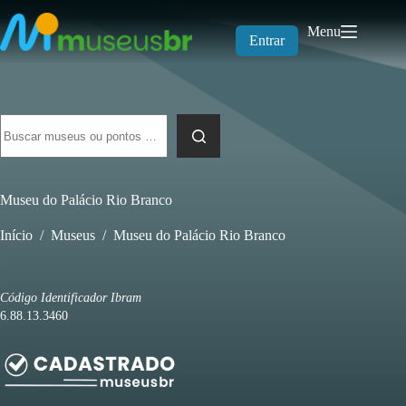
Pular
para
Menu
o
Entrar
conteúdo
Sem
resultados
Museu do Palácio Rio Branco
Início
/
Museus
/
Museu do Palácio Rio Branco
Código Identificador Ibram
6.88.13.3460