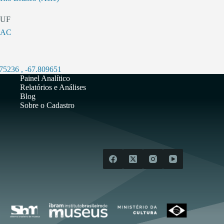
UF
AC
975236
,
-67.809651
Painel Analítico
Relatórios e Análises
Blog
Sobre o Cadastro