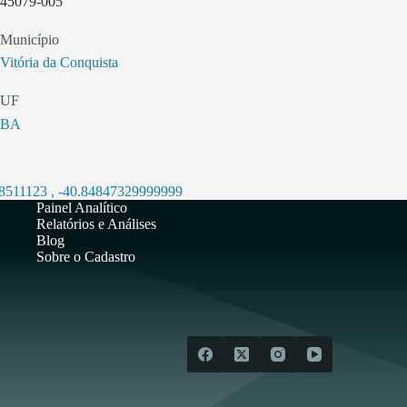
45079-005
Município
Vitória da Conquista
UF
BA
.8511123
,
-40.84847329999999
Painel Analítico
Relatórios e Análises
Blog
Sobre o Cadastro