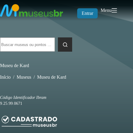
Pular
para
Menu
o
Entrar
conteúdo
Sem
resultados
Museu de Kard
Início
/
Museus
/
Museu de Kard
Código Identificador Ibram
9.25.99.0671