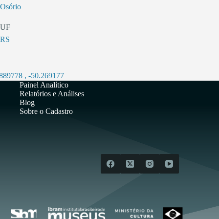
Osório
UF
RS
.889778
,
-50.269177
Painel Analítico
Relatórios e Análises
Blog
Sobre o Cadastro