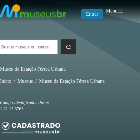
Pular
para
Menu
o
Entrar
conteúdo
Sem
resultados
Museu da Estação Férrea Urbana
Início
/
Museus
/
Museu da Estação Férrea Urbana
Código Identificador Ibram
1.71.13.5763