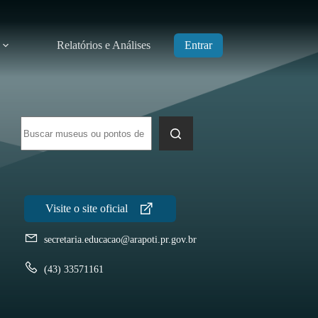
Relatórios e Análises
Entrar
Sem
resultados
secretaria.educacao@arapoti.pr.gov.br
(43) 33571161