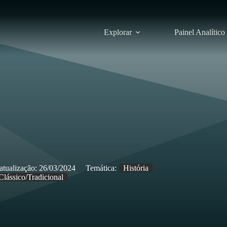
Explorar
Painel Analítico
atualização:
26/03/2024
Temática:
História
Clássico/Tradicional