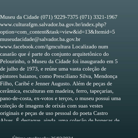
Museu da Cidade (071) 9229-7375 (071) 3321-1967
www.culturafgm.salvador.ba.gov.br/index.php?
option=com_content&task=view&id=13&Itemid=5
museudacidade@salvador.ba.gov.br
www.facebook.com/fgmcultura Localizado num
casarão que é parte do conjunto arquitetônico do
Pelourinho, o Museu da Cidade foi inaugurado em 5
de julho de 1973, e reúne uma vasta coleção de
pintores baianos, como Presciliano Silva, Mendonça
Filho, Caribé e Jenner Augusto. Além de peças de
cerâmica, esculturas em madeira, ferro, tapeçarias,
pano-de-costa, ex-votos e terços, o museu possui uma
coleção de imagens de orixás com suas vestes
originais e peças de uso pessoal do poeta Castro
Alves. É destaque, ainda, uma coleção de bonecas de
pano, tradição do interior baiano. Equipamentos
Culturais Equipamentos Culturais Museus