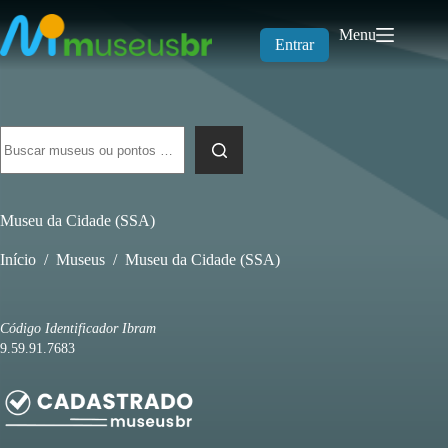
Pular
para
Menu
o
Entrar
conteúdo
Sem
resultados
Museu da Cidade (SSA)
Início
/
Museus
/
Museu da Cidade (SSA)
Código Identificador Ibram
9.59.91.7683