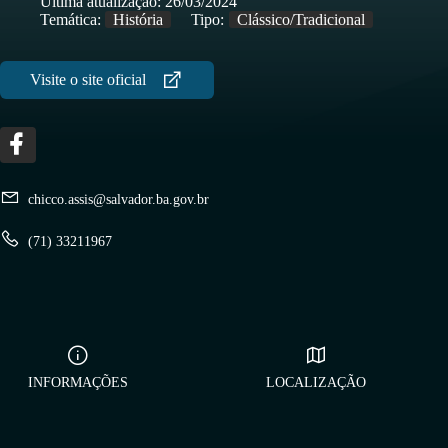
Última atualização:
26/03/2024
Equipamentos Culturais Museus Museu Público
Temática:
História
Tipo:
Clássico/Tradicional
chicco.assis@salvador.ba.gov.br
(71) 33211967
INFORMAÇÕES
LOCALIZAÇÃO