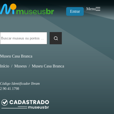
Pular
para
Menu
o
Entrar
conteúdo
Sem
resultados
Museu Casa Branca
Início
/
Museus
/
Museu Casa Branca
Código Identificador Ibram
2.90.41.1798