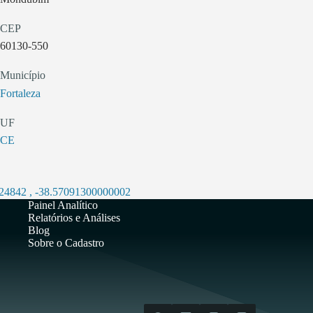
CEP
60130-550
Município
Fortaleza
UF
CE
724842
,
-38.57091300000002
Painel Analítico
Relatórios e Análises
Blog
Sobre o Cadastro