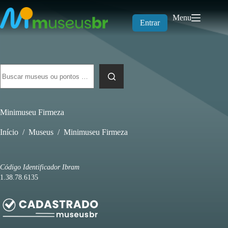
Pular
para
Menu
o
Entrar
conteúdo
Sem
resultados
Minimuseu Firmeza
Início
/
Museus
/
Minimuseu Firmeza
Código Identificador Ibram
1.38.78.6135