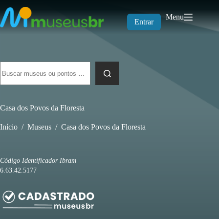
Pular
para
Menu
o
Entrar
conteúdo
Sem
resultados
Casa dos Povos da Floresta
Início
/
Museus
/
Casa dos Povos da Floresta
Código Identificador Ibram
6.63.42.5177