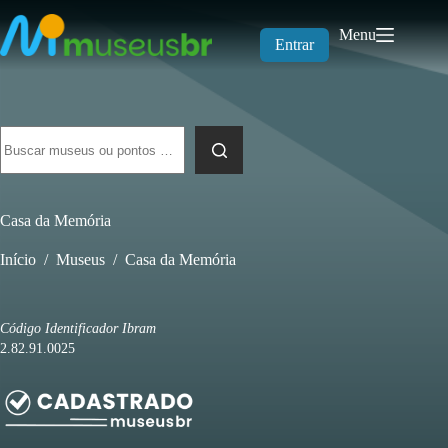
Pular
para
Menu
o
Entrar
conteúdo
Sem
resultados
Casa da Memória
Início
/
Museus
/
Casa da Memória
Código Identificador Ibram
2.82.91.0025