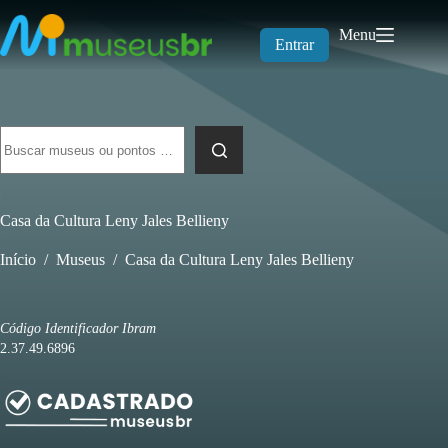
Pular
para
Menu
o
Entrar
conteúdo
Sem
resultados
Casa da Cultura Leny Jales Bellieny
Início
/
Museus
/
Casa da Cultura Leny Jales Bellieny
Código Identificador Ibram
2.37.49.6896