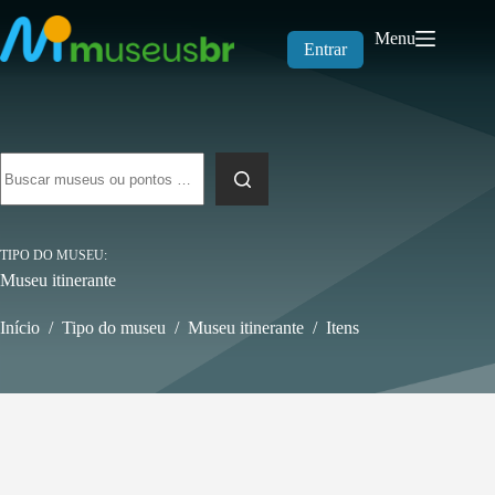
Pular
para
Menu
o
Entrar
conteúdo
Sem
resultados
TIPO DO MUSEU
Museu itinerante
Início
/
Tipo do museu
/
Museu itinerante
/
Itens