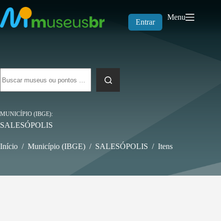
Pular
para
Menu
o
Entrar
conteúdo
Sem
resultados
MUNICÍPIO (IBGE)
SALESÓPOLIS
Início
/
Município (IBGE)
/
SALESÓPOLIS
/
Itens