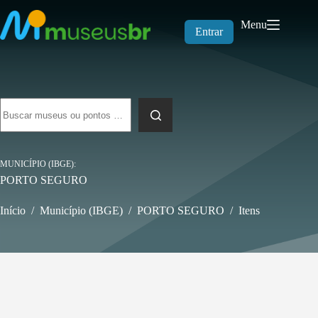
Pular
para
Menu
o
Entrar
conteúdo
Sem
resultados
MUNICÍPIO (IBGE)
PORTO SEGURO
Início
/
Município (IBGE)
/
PORTO SEGURO
/
Itens