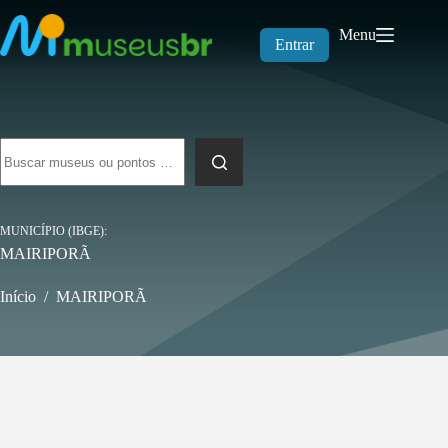
Pular
para
Menu
o
Entrar
conteúdo
Sem
resultados
MUNICÍPIO (IBGE)
MAIRIPORÃ
Início
/
MAIRIPORÃ