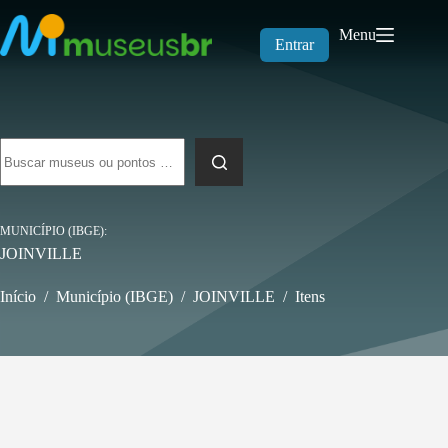
Pular
para
Menu
o
Entrar
conteúdo
Sem
resultados
MUNICÍPIO (IBGE)
JOINVILLE
Início
/
Município (IBGE)
/
JOINVILLE
/
Itens