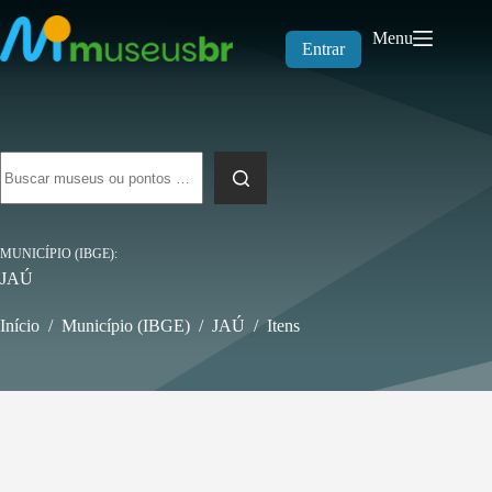
Pular
para
Menu
o
Entrar
conteúdo
Sem
resultados
MUNICÍPIO (IBGE)
JAÚ
Início
/
Município (IBGE)
/
JAÚ
/
Itens