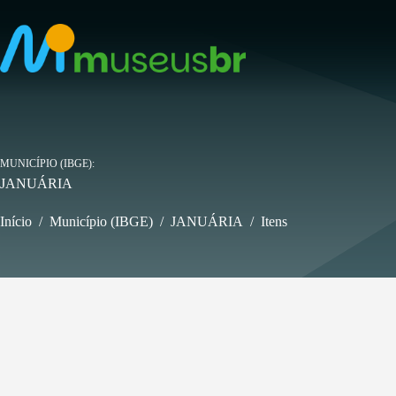
Pular
para
o
conteúdo
MUNICÍPIO (IBGE)
JANUÁRIA
Início
/
Município (IBGE)
/
JANUÁRIA
/
Itens